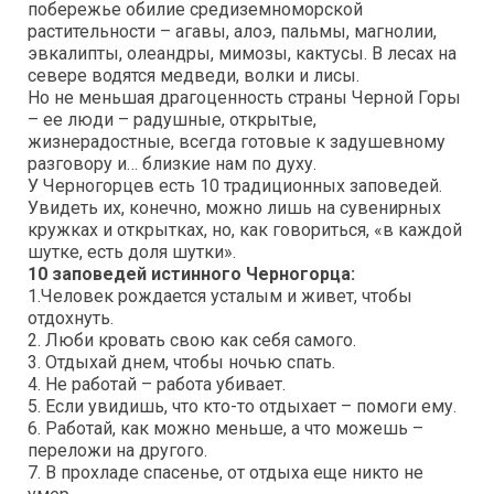
побережье обилие средиземноморской
растительности – агавы, алоэ, пальмы, магнолии,
эвкалипты, олеандры, мимозы, кактусы. В лесах на
севере водятся медведи, волки и лисы.
Но не меньшая драгоценность страны Черной Горы
– ее люди – радушные, открытые,
жизнерадостные, всегда готовые к задушевному
разговору и… близкие нам по духу.
У Черногорцев есть 10 традиционных заповедей.
Увидеть их, конечно, можно лишь на сувенирных
кружках и открытках, но, как говориться, «в каждой
шутке, есть доля шутки».
10 заповедей истинного Черногорца:
1.Человек рождается усталым и живет, чтобы
отдохнуть.
2. Люби кровать свою как себя самого.
3. Отдыхай днем, чтобы ночью спать.
4. Не работай – работа убивает.
5. Если увидишь, что кто-то отдыхает – помоги ему.
6. Работай, как можно меньше, а что можешь –
переложи на другого.
7. В прохладе спасенье, от отдыха еще никто не