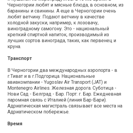
Черногории любят и мясные блюда, в основном, из
баранины и свинины. А еще в Черногории очень
любят ветчину. Подают ветчину в качестве
холодной закуски, например, к лозовачу,
виноградному самогону. Это - национальный
крепкий спиртной напиток, производимый из
лучших сортов винограда, таких, как первенец и
круна.
Транспорт
В Черногории два международных аэропорта - в
г.Тиват и в г.Подгорица. Национальные
авиакомпании - Yugoslav Air Transport (JAT) и
Montenegro Airlines. Железная дорога. Суботица -
Нови Сад - Белград - Бар. Порт: г. Бар. Ежедневная
паромная связь с Италией (линия Бар-Бари).
Адриатическая магистраль связывает все места на
Адриатическом побережье.
Время