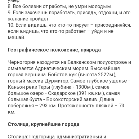
умер.
8. Все болезни от работы, не умри молодым.
9. Если захочешь поработать, присядь, отдохни, и это
желание пройдет.
10. Если видишь, что кто-то пирует – присоединяйся,
если видишь, что кто-то работает – уйди и не
мешай.
Географическое положение, природа
Черногория находится на Балканском полуострове и
омывается Адриатическим морем. Высочайшая
горная вершина: Боботов кук (высота 2522м.),
горный массив Дурмитор. Самое глубокое ущелье -
Каньон реки Тары (глубина - 1300м.), самое
большое озеро - Скадарское (391 кв.км.), самая
большая бухта - Бококоторский залив. Длина
побережья – 293 км. Протяженность пляжей – 73
км.
Столица, крупнейшие города
Столица: Подгорица, административный и