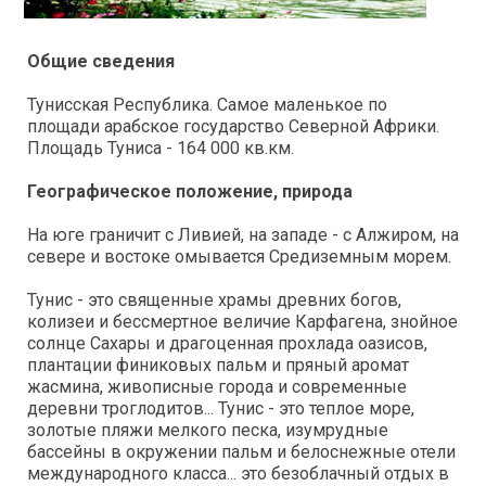
Общие сведения
Тунисская Республика. Самое маленькое по
площади арабское государство Северной Африки.
Площадь Туниса - 164 000 кв.км.
Географическое положение, природа
На юге граничит с Ливией, на западе - с Алжиром, на
севере и востоке омывается Средиземным морем.
Тунис - это священные храмы древних богов,
колизеи и бессмертное величие Карфагена, знойное
солнце Сахары и драгоценная прохлада оазисов,
плантации финиковых пальм и пряный аромат
жасмина, живописные города и современные
деревни троглодитов... Тунис - это теплое море,
золотые пляжи мелкого песка, изумрудные
бассейны в окружении пальм и белоснежные отели
международного класса... это безоблачный отдых в