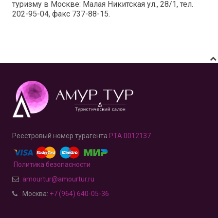
туризму в Москве: Малая Никитская ул., 28/1, тел.
202-95-04, факс 737-88-15.
Реестровый номер турагента
РТА 0012137
Политика безопасности
amourtur@amourtur.ru
Москва:
+7 (964) 640-05-36