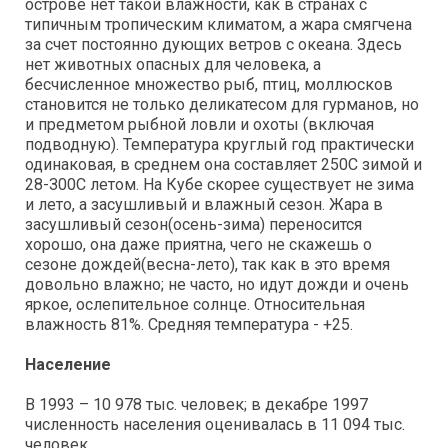
острове нет такой влажности, как в странах с
типичным тропическим климатом, а жара смягчена
за счет постоянно дующих ветров с океана. Здесь
нет животных опасных для человека, а
бесчисленное множество рыб, птиц, моллюсков
становится не только деликатесом для гурманов, но
и предметом рыбной ловли и охоты (включая
подводную). Температура круглый год практически
одинаковая, в среднем она составляет 250С зимой и
28-З00С летом. На Кубе скорее существует не зима
и лето, а засушливый и влажный сезон. Жара в
засушливый сезон(осень-зима) переносится
хорошо, она даже приятна, чего не скажешь о
сезоне дождей(весна-лето), так как в это время
довольно влажно; не часто, но идут дожди и очень
яркое, ослепительное солнце. Относительная
влажность 81%. Средняя температура - +25.
Население
В 1993 – 10 978 тыс. человек; в декабре 1997
численность населения оценивалась в 11 094 тыс.
человек.