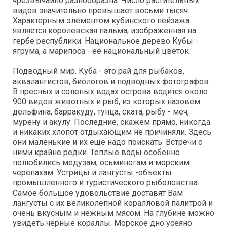
чрезвычайно разнообразна. Число растительных
видов значительно превышает восьми тысяч.
Характерным элементом кубинского пейзажа
является королевская пальма, изображенная на
гербе республики. Национальное дерево Кубы -
ягрума, а марипоса - ее национальный цветок.
Подводный мир. Куба - это рай для рыбаков,
аквалангистов, биологов и подводных фотографов.
В пресных и соленых водах острова водится около
900 видов животных и рыб, из которых назовем
дельфина, барракуду, тунца, ската, рыбу - меч,
мурену и акулу. Последние, скажем прямо, никогда
и никаких хлопот отдыхающим не причиняли. Здесь
они маленькие и их еще надо поискать. Встречи с
ними крайне редки. Теплые воды особенно
полюбились медузам, осьминогам и морским
черепахам. Устрицы и лангусты -объекты
промышленного и туристического рыболовства.
Самое большое удовольствие доставят Вам
лангусты с их великолепной коралловой палитрой и
очень вкусным и нежным мясом. На глубине можно
увидеть черные кораллы. Морское дно усеяно