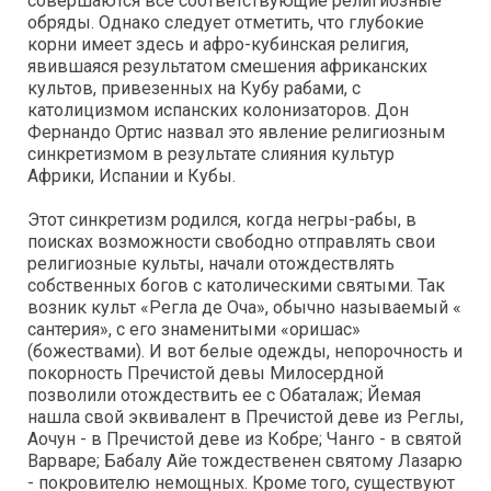
совершаются все соответствующие религиозные
обряды. Однако следует отметить, что глубокие
корни имеет здесь и афро-кубинская религия,
явившаяся результатом смешения африканских
культов, привезенных на Кубу рабами, с
католицизмом испанских колонизаторов. Дон
Фернандо Ортис назвал это явление религиозным
синкретизмом в результате слияния культур
Африки, Испании и Кубы.
Этот синкретизм родился, когда негры-рабы, в
поисках возможности свободно отправлять свои
религиозные культы, начали отождествлять
собственных богов с католическими святыми. Так
возник культ «Регла де Оча», обычно называемый «
сантерия», с его знаменитыми «оришас»
(божествами). И вот белые одежды, непорочность и
покорность Пречистой девы Милосердной
позволили отождествить ее с Обаталаж; Йемая
нашла свой эквивалент в Пречистой деве из Реглы,
Аочун - в Пречистой деве из Кобре; Чанго - в святой
Варваре; Бабалу Айе тождественен святому Лазарю
- покровителю немощных. Кроме того, существуют