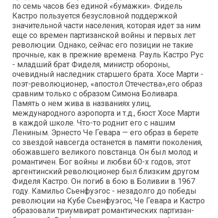
по семь часов без единой «бумажки». Фидель
Кастро пользуется безусловной поддержкой
значительной части населения, которая идет за ним
еще со времен партизанской войны и первых лет
революции. Однако, сейчас его позиции не такие
прочные, как в прежние времена. Рауль Кастро Рус
- младший брат Фиделя, министр обороны,
очевидный наследник старшего брата. Хосе Марти -
поэт-революционер, «апостол Отечества»,его образ
сравним только с образом Симона Боливара.
Память о нем жива в названиях улиц,
международного аэропорта и т.д., бюст Хосе Марти
в каждой школе. Что-то роднит его с нашим
Лениным. Эрнесто Че Гевара — его образ в берете
со звездой навсегда останется в памяти поколения,
обожавшего великого повстанца. Он был молод и
романтичен. Бог войны и любви 60-х годов, этот
аргентинский революционер был близким другом
Фиделя Кастро. Он погиб в бою в Боливии в 1967
году. Камильо Сьенфуэгос - незадолго до победы
революции на Кубе Сьенфуэгос, Че Гевара и Кастро
образовали триумвират романтических партизан-