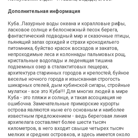
Дополнительная информация
Куба...Лазурные воды океана и коралловые рифы,
ласковое солнце и белоснежный песок берега,
фантастический подводный мир и сказочные птицы,
пьянящий запах орхидей и страхи крокодильего
питомника, буйство красок восходов и закатов,
непроходимые леса и колоннады пальмовых рощ,
кристальные водопады и леденящая тишина
подземных озер в сталактитовых пещерах,
архитектура старинных городов и крепостей, буйное
веселье ночного города и изысканная строгость
шикарных отелей, дым кубинской сигары, стройные
мулатки - все это Куба!!! Для многих людей в мире
Куба - это пляжи и солнце, и такая ассоциация не
ошибочна. Замечательные приморские курорты
острова являются ныне его основным и наиболее
известным предложением - ведь береговая линия
архипелага составляет более шести тысяч
километров, в него входит свыше четырех тысяч
мелких и средних островков, и здесь имеется около