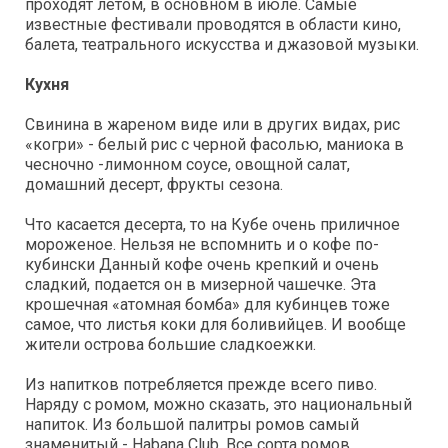
проходят летом, в основном в июле. Самые
известные фестивали проводятся в области кино,
балета, театрального искусства и джазовой музыки.
Кухня
Свинина в жареном виде или в других видах, рис
«когри» - белый рис с черной фасолью, маниока в
чесночно -лимонном соусе, овощной салат,
домашний десерт, фрукты сезона.
Что касается десерта, то на Кубе очень приличное
мороженое. Нельзя не вспомнить и о кофе по-
кубински Данный кофе очень крепкий и очень
сладкий, подается он в мизерной чашечке. Эта
крошечная «атомная бомба» для кубинцев тоже
самое, что листья коки для боливийцев. И вообще
жители острова большие сладкоежки.
Из напитков потребляется прежде всего пиво.
Наряду с ромом, можно сказать, это национальный
напиток. Из большой палитры ромов самый
знаменитый - Habana Club. Все сорта ромов