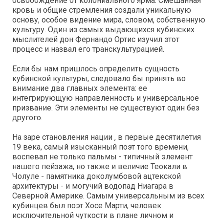
освобождение от колониального ярма. Смешанная
кровь и общие стремления создали уникальную
основу, особое видение мира, словом, собственную
культуру. Один из самых выдающихся кубинских
мыслителей дон Фернандо Ортис изучил этот
процесс и назвал его транскультурацией.
Если бы нам пришлось определить сущность
кубинской культуры, следовало бы принять во
внимание два главных элемента: ее
интегрирующую направленность и универсальное
призвание. Эти элементы не существуют один без
другого.
На заре становления нации , в первые десятилетия
19 века, самый изысканный поэт того времени,
воспевал не только пальмы - типичный элемент
нашего пейзажа, но также и величие Теокали в
Чолуле - памятника доколумбовой ацтекской
архитектуры - и могучий водопад Ниагара в
Северной Америке. Самым универсальным из всех
кубинцев был поэт Хосе Марти, человек
исключительной чуткости в плане личном и