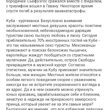
бородачей. Сьефуэгос сражался вместе с Фиделем,
с триумфом вошел в Гавану. Некоторое время
спустя погиб в результате авиакатастрофы.
Куба - куртизанки. Безусловно внимания
заслуживают местные девушки, красоты поистине
необыкновенной, небезвоздмездно дарящие
туристам свою пылкую любовь и ласку. Сегодня
приблизительно 70% иностранных гостей на Кубе -
это так называемые секс-туристы. Мексиканцы
приезжают в поисках белокожих пышечек,
европейцы жаждут пообщаться со страстными
мулатками. Да, действительно, остров Свободы
превращается в мужской курорт. Согласно
статистике, мужчин на Кубу приезжает значительно
больше, чем женщин. Местные жители относятся к
особам легкого поведения скорее с уважением,
никогда вы не встретите укоризненного взгляда в
их адрес. Да и в чем скажите можно упрекнуть
юных красавиц, зарабатывающих себе и близким,
зачастую в надежде на прекрасного заморского
принца, который увезет ее за эти самые моря?
Бытующее же мнение , что все кубинские девушки