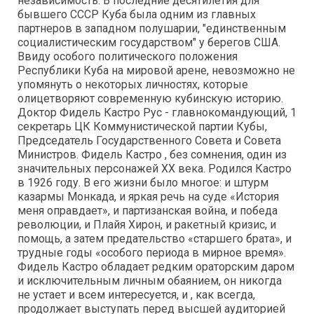
независимость. В последние десятилетия для
бывшего СССР Куба была одним из главных
партнеров в западном полушарии, "единственным
социалистическим государством" у берегов США.
Ввиду особого политического положения
Республики Куба на мировой арене, невозможно не
упомянуть о некоторых личностях, которые
олицетворяют современную кубинскую историю.
Доктор Фидель Кастро Рус - главнокомандующий, 1
секретарь ЦК Коммунистической партии Кубы,
Председатель Государственного Совета и Совета
Министров. Фидель Кастро , без сомнения, один из
значительных персонажей XX века. Родился Кастро
в 1926 году. В его жизни было многое: и штурм
казармы Монкада, и яркая речь на суде «История
меня оправдает», и партизанская война, и победа
революции, и Плайя Хирон, и ракетный кризис, и
помощь, а затем предательство «старшего брата», и
трудные годы «особого периода в мирное время».
Фидель Кастро обладает редким ораторским даром
и исключительным личным обаянием, он никогда
не устает и всем интересуется, и , как всегда,
продолжает выступать перед высшей аудиторией