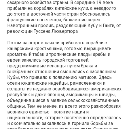
сахарного хозяйства страны. В середине 19 века
прибыли на кораблях китайские кули, а незадолго
до этого в восточной части стран обосновались
французские поселенцы, бежавшие через
Наветренный пролив, разделяющий Кубу и Гаити, от
революции Туссена Лювертюра.
Потом на остров начали прибывать корабли с
канарскими крестьянами, готовые выращивать
ароматный табак и тропические плоды арабы и
евреи занялись городской торговлей,
предприимчивые испанцы путем брака и
внебрачных отношений смешались с населением
Кубы, что привело к появлению метисов. Здесь
осели юкатанские индейцы, ремесленники и
солдаты из недавно освободившихся американских
республик и даже японцы, американцы и шведы,
объединившиеся в мелкие сельскохозяйственные
общины. Тем не менее, из всего этого разнообразия
возникло единство - понятие нации и
национальности, которые постепенно определялось
и окончательно закалилось в горниле борьбы за