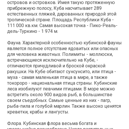
островов и островков. Имея такую протяженную
прибрежную полосу, Куба насчитывает 289
естественных пляжей, дарованных природой этой
тропической стране. Площадь Республики Куба -
111 000 кв.км. Самая высокая точка - Пико-Реаль-
дель-Туркино - 1 974 м.
Фауна. Характерной особенностью кубинской фауны
является полное отсутствие ядовитых или опасных
для человека животных. Полимиты - моллюски,
встречающиеся исключительно на Кубе, -
отличаются причудливой и броской окраской
ракушки. На Кубе обитают сунсунсито, или птица -
муха - самая маленькая птица в мире, а также
токороро - национальная птица страны. Кубинские
леса изобилуют певчими птицами. В море можно
встретить около 900 видов рыб, в большинстве
своем съедобных. Самые ценные из них - пагр,
рыба-пила и голубой марлин. Также высоко ценятся
креветки, крабы и лангусты.
Флора. Кубинская флора весьма богата и