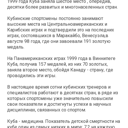
1999 года Куба заняла шестое место , опередив,
десятки более развитых и многонаселенных стран.
Кубинские спортсмены постоянно занимают
высокие места на Центральноамериканских и
Карибских играх и подтвердили это на последних
играх, состоявшихся в Маракайбо, Венесуэла,в
августе 98 года, где они завоевали 191 золотую
медаль.
На Панамериканских играх 1999 года в Виннипеге
Куба, получив 157 медалей, из них 70 золотых,
заняла второе место, обойдя Канаду - страну, где
проводились эти игры.
В настоящее время сотни кубинских тренеров и
специалистов работают в десятках стран, в ряде из
которых спортсмены уже значительно повысили
свои показатели и достигнуты успехи в научных
дисциплинах, связанных со спортом.
Куба - медицина. Показатель детской смертности на
кубе один из самых низких в мире: 7,2 на каждую