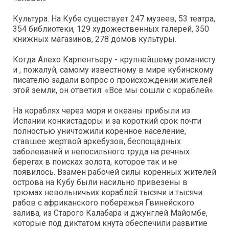
Культура. На Кубе существует 247 музеев, 53 театра,
354 библиотеки, 129 художественных галерей, 350
книжных магазинов, 278 домов культуры.
Когда Алехо Карпентьеру - крупнейшему романисту
и , пожалуй, самому известному в мире кубинскому
писателю задали вопрос о происхождении жителей
этой земли, он ответил: «Все мы сошли с кораблей».
На кораблях через моря и океаны прибыли из
Испании конкистадоры и за короткий срок почти
полностью уничтожили коренное население,
ставшее жертвой аркебузов, беспощадных
заболеваний и непосильного труда на речных
берегах в поисках золота, которое так и не
появилось. Взамен рабочей силы коренных жителей
острова на Кубу были насильно привезены в
трюмах невольничьих кораблей тысячи и тысячи
рабов с африканского побережья Гвинейского
залива, из Старого Калабара и джунглей Майомбе,
которые под диктатом кнута обеспечили развитие