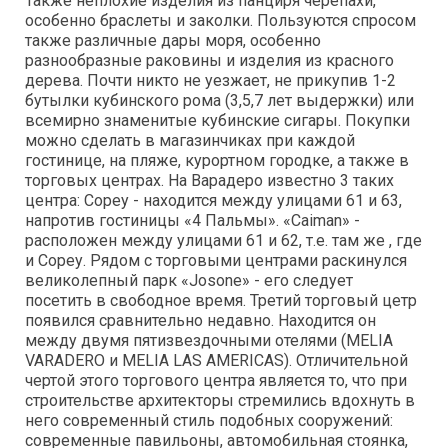
Также неплохие изделия из панциря черепахи,
особенно браслеты и заколки. Пользуются спросом
также различные дары моря, особенно
разнообразные раковины и изделия из красного
дерева. Почти никто не уезжает, не прикупив 1-2
бутылки кубинского рома (3,5,7 лет выдержки) или
всемирно знаменитые кубинские сигары. Покупки
можно сделать в магазинчиках при каждой
гостинице, на пляже, курортном городке, а также в
торговых центрах. На Варадеро известно 3 таких
центра: Сореу - находится между улицами 61 и 63,
напротив гостиницы «4 Пальмы». «Caiman» -
расположен между улицами 61 и 62, т.е. там же , где
и Сореу. Рядом с торговыми центрами раскинулся
великолепный парк «Josone» - его следует
посетить в свободное время. Третий торговый цетр
появился сравнительно недавно. Находится он
между двумя пятизвездочными отелями (MELIA
VARADERO и MELIA LAS AMERICAS). Отличительной
чертой этого торгового центра является то, что при
строительстве архитекторы стремились вдохнуть в
него современный стиль подобных сооружений:
современные павильоны, автомобильная стоянка,