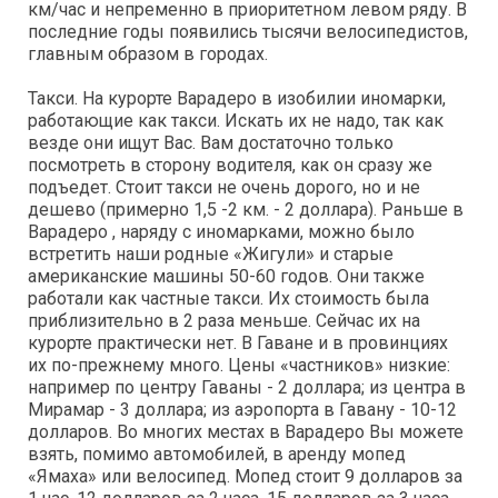
км/час и непременно в приоритетном левом ряду. В
последние годы появились тысячи велосипедистов,
главным образом в городах.
Такси. На курорте Варадеро в изобилии иномарки,
работающие как такси. Искать их не надо, так как
везде они ищут Вас. Вам достаточно только
посмотреть в сторону водителя, как он сразу же
подъедет. Стоит такси не очень дорого, но и не
дешево (примерно 1,5 -2 км. - 2 доллара). Раньше в
Варадеро , наряду с иномарками, можно было
встретить наши родные «Жигули» и старые
американские машины 50-60 годов. Они также
работали как частные такси. Их стоимость была
приблизительно в 2 раза меньше. Сейчас их на
курорте практически нет. В Гаване и в провинциях
их по-прежнему много. Цены «частников» низкие:
например по центру Гаваны - 2 доллара; из центра в
Мирамар - 3 доллара; из аэропорта в Гавану - 10-12
долларов. Во многих местах в Варадеро Вы можете
взять, помимо автомобилей, в аренду мопед
«Ямаха» или велосипед. Мопед стоит 9 долларов за