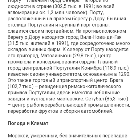
Порту – главный город Севера – второй по
людности в стране (302,5 тыс. в 1991; во всей
агломерации ок. 1,2 млн. человек). Порту,
расположенный на правом берегу р.Дору, бывшая
столица Португалии и крупный порт страны,
славится своим портвейном. На противоположном
берегу р.Дору находится город Вила-Нова-ди-Гая
(31,5 тыс. жителей в 1991), где сосредоточено много
складов винных фирм. К северу от Порту находится
его пригород, Матозиньюш (29,8 тыс.), центр
промысла и консервирования сардин. Главный
город центральной Португалии Коимбра (118,9 тыс.)
известен своим университетом, основанным в 1290.
Это также торговый и транспортный центр. Брага
(102,7 тыс.) – резиденция римско-католического
примаса Португалии, здесь имеются небольшие
заводы и кустарные мастерские. Сетубал (85,3 тыс.)
– центр рыбоперерабатывающей промышленности,
переработки фруктов и сборки автомобилей.
Погода и Климат
Морской, умеренный, без значительных перепадов